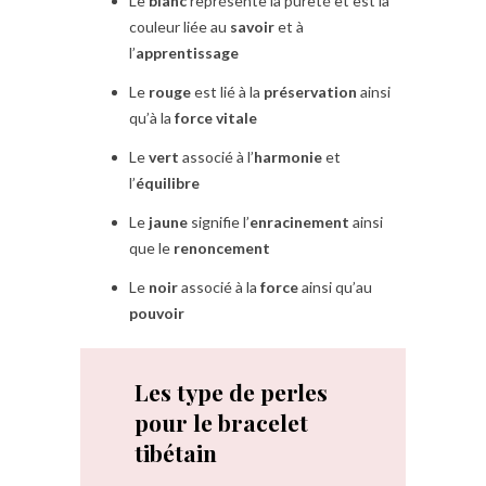
Le
blanc
représente la pureté et est la
couleur liée au
savoir
et à
l’
apprentissage
Le
rouge
est lié à la
préservation
ainsi
qu’à la
force vitale
Le
vert
associé à l’
harmonie
et
l’
équilibre
Le
jaune
signifie l’
enracinement
ainsi
que le
renoncement
Le
noir
associé à la
force
ainsi qu’au
pouvoir
Les type de perles
pour le bracelet
tibétain