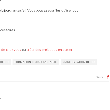
 bijoux fantaisie ! Vous pouvez aussi les utiliser pour :
ccessoires
s de chez vous
ou
créer des breloques en atelier
 BIJOU
FORMATION BIJOUX FANTAISIE
STAGE CRÉATION BIJOU
Share
T