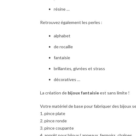
résine …
Retrouvez également les perles :
alphabet
de rocaille
fantaisie
brillantes, givrées et strass
décoratives …
La création de
bijoux fantaisie
est sans limite !
Votre matériel de base pour fabriquer des bijoux s
1. pince plate
2. pince ronde
3. pince coupante
4. apprêt pour bijoux ( anneaux, fermoirs, chaînes,…