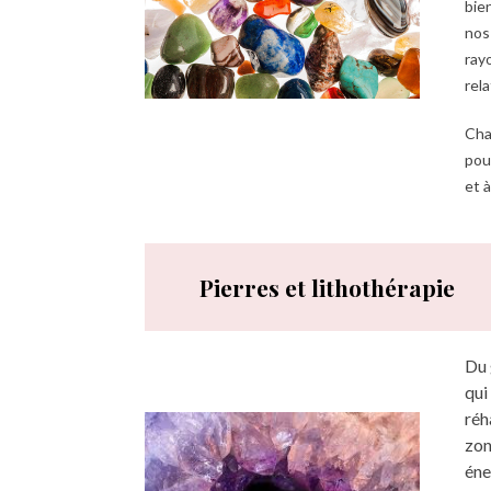
bien
nos
ray
rela
Cha
pour
et 
Pierres et lithothérapie
Du 
qui
réh
zon
éne