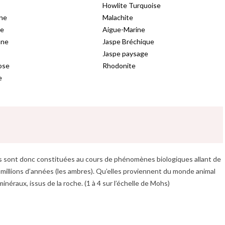
Howlite Turquoise
ne
Malachite
se
Aigue-Marine
nne
Jaspe Bréchique
Jaspe paysage
ose
Rhodonite
e
es sont donc constituées au cours de phénomènes biologiques allant de
s millions d’années (les ambres). Qu’elles proviennent du monde animal
éraux, issus de la roche. (1 à 4 sur l’échelle de Mohs)