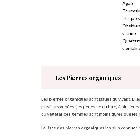
Agate
Tourmali
Turquoi
Obsidie
Citrine
Quartz r
Cornalin
Les Pierres organiques
Les
pierres organiques
sont issues du vivant. Ell
plusieurs années (les perles de culture) à plusieur
ou végétal, ces gemmes sont moins dures que les min
La
liste des pierres organiques
les plus connues :