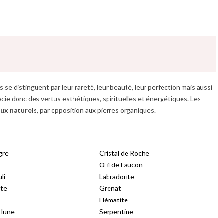
les se distinguent par leur rareté, leur beauté, leur perfection mais aussi
socie donc des vertus esthétiques, spirituelles et énergétiques. Les
ux naturels
, par opposition aux pierres organiques.
gre
Cristal de Roche
Œil de Faucon
li
Labradorite
te
Grenat
Hématite
 lune
Serpentine