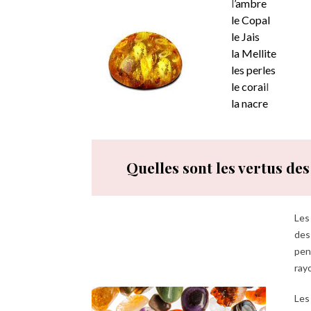
l
’ambre
le Copal
le Jais
la Mellite
les perles
le corai
l
la nacre
Quelles sont les vertus des
Les 
de
pen
ray
Le