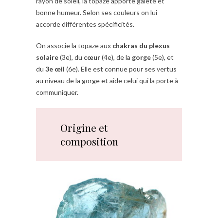
rayon de soleil, la topaze apporte gaieté et
bonne humeur. Selon ses couleurs on lui
accorde différentes spécificités.
On associe la topaze aux
chakras du plexus
solaire
(3e), du
cœur
(4e), de la
gorge
(5e), et
du
3e œil
(6e). Elle est connue pour ses vertus
au niveau de la gorge et aide celui qui la porte à
communiquer.
Origine et
composition