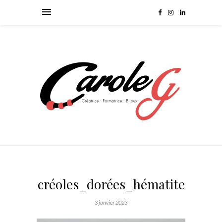
créoles_dorées_hématite
3 janvier 2023