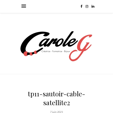
tp11-sautoir-cable-
satellite2
7 juin 2021